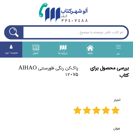
خانه
درباره ما
اخبار
عضويت / ورود
منو
بررسی محصول برای
پاك‌كن رنگي فلورسنتي AIHAO
12075
كتاب
امتیاز
عنوان