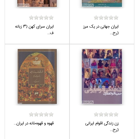
ايران جهاني در يك مرز
ايران سراي كهن (3 زبانه
(رح...
ف...
زن زندگي اقوام ايراني
قهوه و قهوه‌خانه در ايران...
(رح...