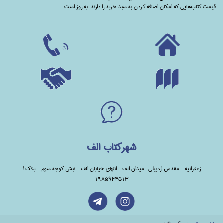
قیمت کتاب‌هایی که امکان اضافه کردن به سبد خرید را دارند،‌ به روز است.
شهرکتاب الف
زعفرانیه - مقدس اردبیلی -میدان الف - انتهای خیابان الف - نبش کوچه سوم - پلاک1
1985944513