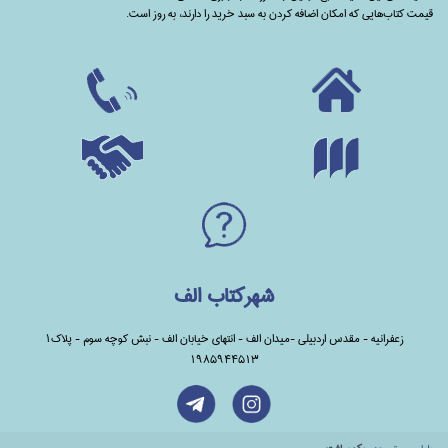
قیمت کتاب‌هایی که امکان اضافه کردن به سبد خرید را دارند،‌ به روز است.
شهرکتاب الف
زعفرانیه - مقدس اردبیلی -میدان الف - انتهای خیابان الف - نبش کوچه سوم - پلاک1
1985944513