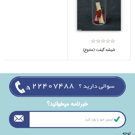
شيشه گيفت (متنوع)
خبرنامه ميخوانيد؟
توجه