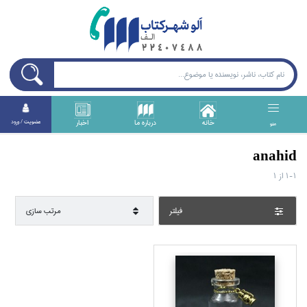
خانه
درباره ما
اخبار
عضويت / ورود
منو
anahid
1-1
از
1
فيلتر
مرتب سازي