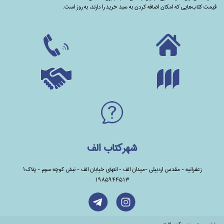
قیمت کتاب‌هایی که امکان اضافه کردن به سبد خرید را دارند،‌ به روز است.
شهرکتاب الف
زعفرانیه - مقدس اردبیلی -میدان الف - انتهای خیابان الف - نبش کوچه سوم - پلاک1
1985944513