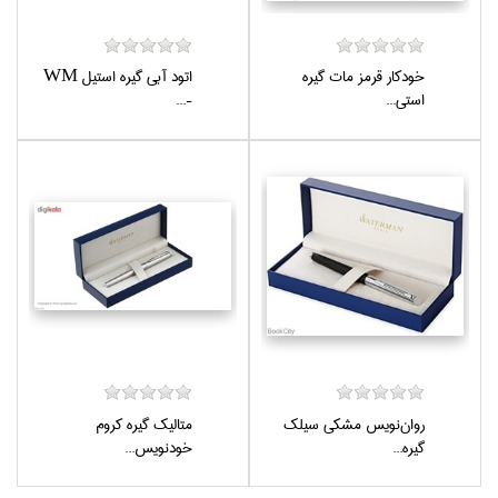
خودكار قرمز مات گيره
اتود آبي گيره استيل WM
استي...
-...
روان‌نويس مشكي سيلك
متاليك گيره كروم
گيره...
خودنويس...