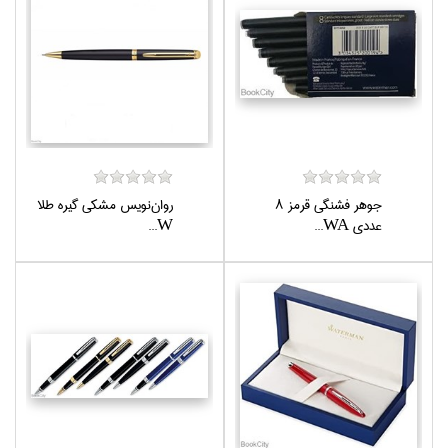
جوهر فشنگي قرمز 8
روان‌نويس مشكي گيره طلا
عددي WA...
W...