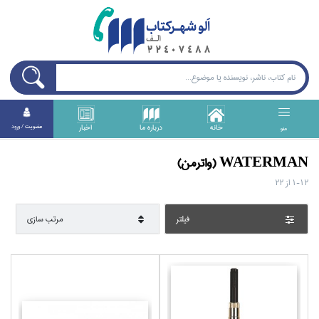
خانه
درباره ما
اخبار
عضويت / ورود
منو
WATERMAN (واترمن)
1-12
از
22
فيلتر
مرتب سازي