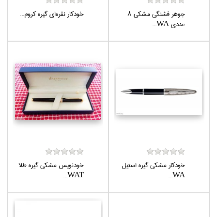
جوهر فشنگي مشكي 8
خودكار نقره‌اي گيره كروم...
عددي WA...
خودكار مشكي گيره استيل
خودنويس مشكي گيره طلا
WAT...
WA...