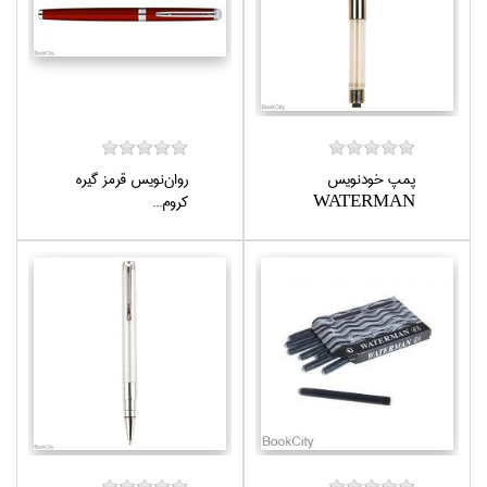
پمپ خودنويس
روان‌نويس قرمز گيره
WATERMAN
كروم...