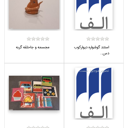
استند گوشواره ديواركوب
مجسمه و جاحلقه گربه
دس...