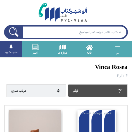
خانه
درباره ما
اخبار
عضويت / ورود
منو
Vinca Rosea
1-4
از
4
فيلتر
مرتب سازي