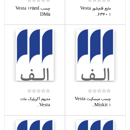
مايع قلم‌شور Vesta
چسب Vesta 125ml
DM5
6340 1...
چسب ميسكيت Vesta
مديوم آكريليك مات
Vesta...
Miskit 1...