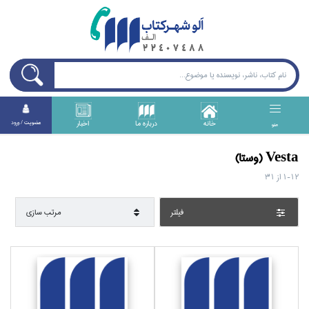
خانه
درباره ما
اخبار
عضويت / ورود
منو
Vesta (وستا)
1-12
از
31
فيلتر
مرتب سازي