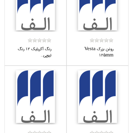
روغن بزرك Vesta
رنگ آكريليك 12 رنگ
125mm
تيوپي...