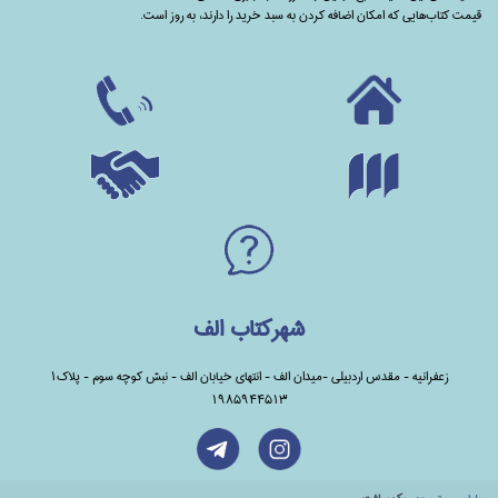
قیمت کتاب‌هایی که امکان اضافه کردن به سبد خرید را دارند،‌ به روز است.
شهرکتاب الف
زعفرانیه - مقدس اردبیلی -میدان الف - انتهای خیابان الف - نبش کوچه سوم - پلاک1
1985944513