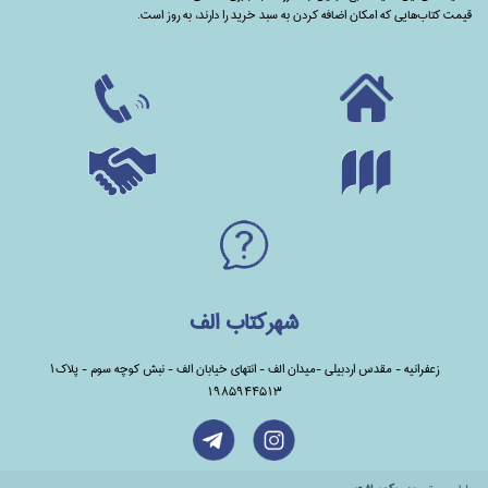
قیمت کتاب‌هایی که امکان اضافه کردن به سبد خرید را دارند،‌ به روز است.
شهرکتاب الف
زعفرانیه - مقدس اردبیلی -میدان الف - انتهای خیابان الف - نبش کوچه سوم - پلاک1
1985944513