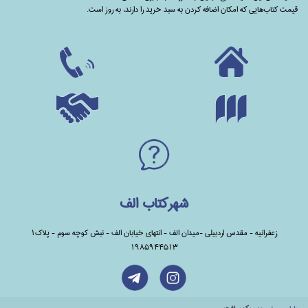
قیمت کتاب‌هایی که امکان اضافه کردن به سبد خرید را دارند،‌ به روز است.
شهرکتاب الف
زعفرانیه - مقدس اردبیلی -میدان الف - انتهای خیابان الف - نبش کوچه سوم - پلاک1
1985944513