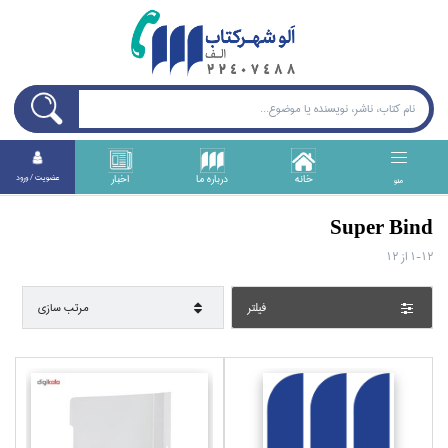
خانه
درباره ما
اخبار
عضويت / ورود
منو
Super Bind
1-12
از
12
فيلتر
مرتب سازي