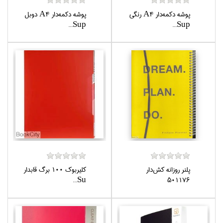
پوشه دكمه‌دار A4 رنگي
پوشه دكمه‌دار A4 دوبل
Sup...
Sup...
پلنر روزانه كش‌دار
كليربوك 100 برگ قابدار
Su...
501176