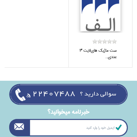
ست ماژيك هاي‌لايت 3
عددي...
خبرنامه ميخوانيد؟