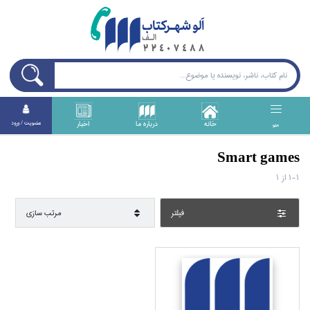
خانه
درباره ما
اخبار
عضويت / ورود
منو
Smart games
1-1
از
1
فيلتر
مرتب سازي