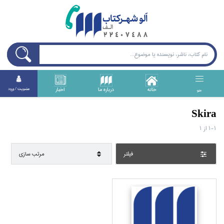
خانه
درباره ما
اخبار
عضويت / ورود
منو
Skira
1-1
از
1
فيلتر
مرتب سازي