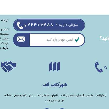
توجه
تمامی‌ 
مجوزهای
نيد؟
سایت تا
قیمت کت
دارند،‌ 
شهرکتاب الف
زعفرانیه - مقدس اردبیلی -میدان الف - انتهای خیابان الف - نبش کوچه سوم - پلاک1
1985944513