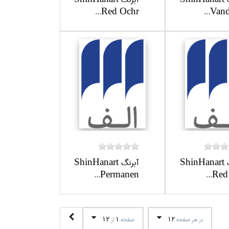
Red Ochr...
Vandy
آبرنگ ShinHanart
آبرنگ ShinHanart
Permanen...
Red 4
12
1
12
در هر صفحه
صفحه
از