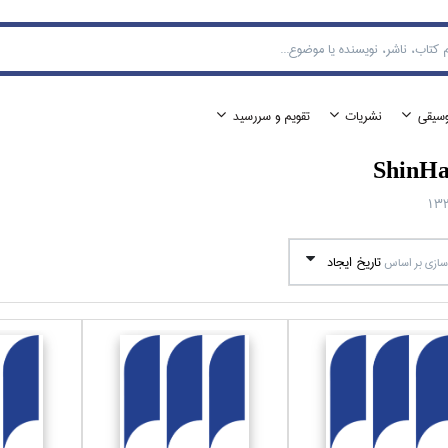
وسيقي
نشريات
تقويم و سررسيد
ShinHa
13
تاريخ ايجاد
ازي بر اساس