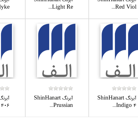
ke...
Light Re...
Red Viol...
آبرنگ ShinHanart
آبرنگ ShinHanart
06...
Prussian...
Indigo 4...