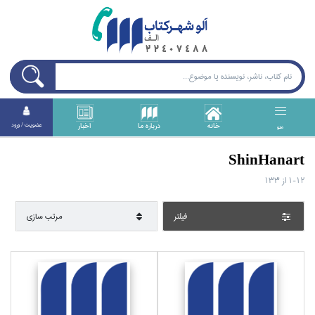
خانه
درباره ما
اخبار
عضويت / ورود
منو
ShinHanart
1-12
از
133
فيلتر
مرتب سازي