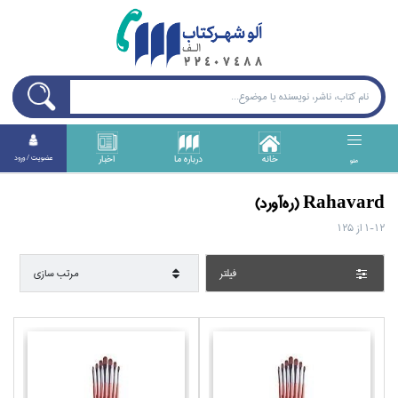
خانه
درباره ما
اخبار
عضويت / ورود
منو
Rahavard (ره‌آورد)
1-12
از
125
فيلتر
مرتب سازي