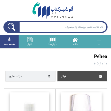
خانه
درباره ما
اخبار
عضويت / ورود
منو
Pebeo
1-12
از
105
فيلتر
مرتب سازي