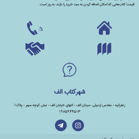
قیمت کتاب‌هایی که امکان اضافه کردن به سبد خرید را دارند،‌ به روز است.
شهرکتاب الف
زعفرانیه - مقدس اردبیلی -میدان الف - انتهای خیابان الف - نبش کوچه سوم - پلاک1
1985944513