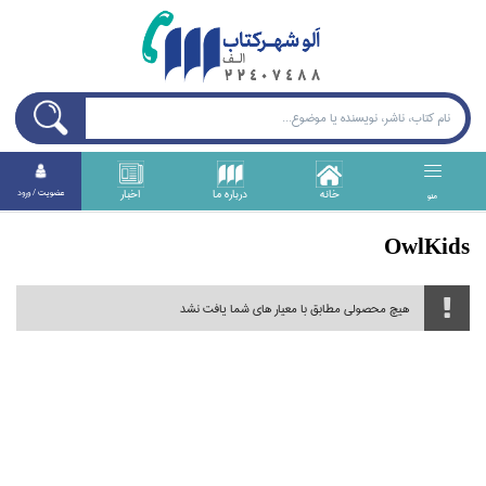
خانه
درباره ما
اخبار
عضويت / ورود
منو
OwlKids
هیچ محصولی مطابق با معیار های شما یافت نشد