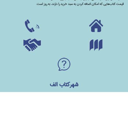
قیمت کتاب‌هایی که امکان اضافه کردن به سبد خرید را دارند،‌ به روز است.
شهرکتاب الف
زعفرانیه - مقدس اردبیلی -میدان الف - انتهای خیابان الف - نبش کوچه سوم - پلاک1
1985944513