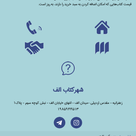
قیمت کتاب‌هایی که امکان اضافه کردن به سبد خرید را دارند،‌ به روز است.
شهرکتاب الف
زعفرانیه - مقدس اردبیلی -میدان الف - انتهای خیابان الف - نبش کوچه سوم - پلاک1
1985944513