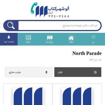
خانه
درباره ما
اخبار
عضويت / ورود
منو
North Parade
1-12
از
33
فيلتر
مرتب سازي