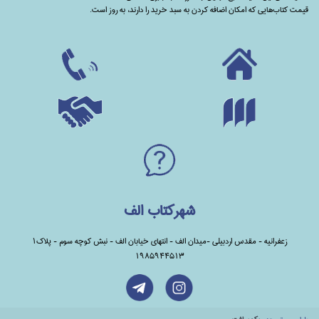
قیمت کتاب‌هایی که امکان اضافه کردن به سبد خرید را دارند،‌ به روز است.
شهرکتاب الف
زعفرانیه - مقدس اردبیلی -میدان الف - انتهای خیابان الف - نبش کوچه سوم - پلاک1
1985944513