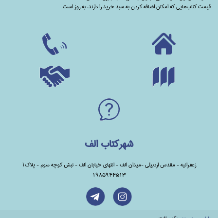
قیمت کتاب‌هایی که امکان اضافه کردن به سبد خرید را دارند،‌ به روز است.
شهرکتاب الف
زعفرانیه - مقدس اردبیلی -میدان الف - انتهای خیابان الف - نبش کوچه سوم - پلاک1
1985944513