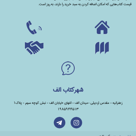
قیمت کتاب‌هایی که امکان اضافه کردن به سبد خرید را دارند،‌ به روز است.
شهرکتاب الف
زعفرانیه - مقدس اردبیلی -میدان الف - انتهای خیابان الف - نبش کوچه سوم - پلاک1
1985944513