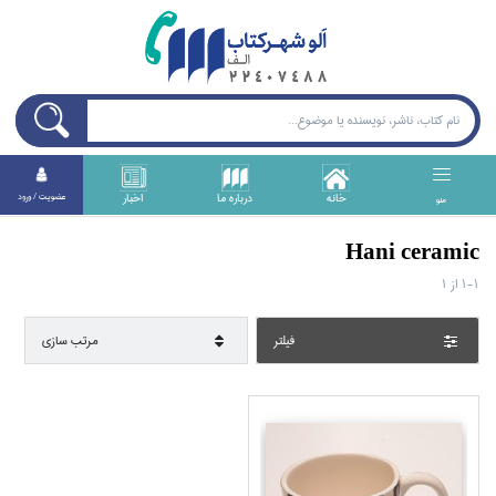
خانه
درباره ما
اخبار
عضويت / ورود
منو
Hani ceramic
1-1
از
1
فيلتر
مرتب سازي