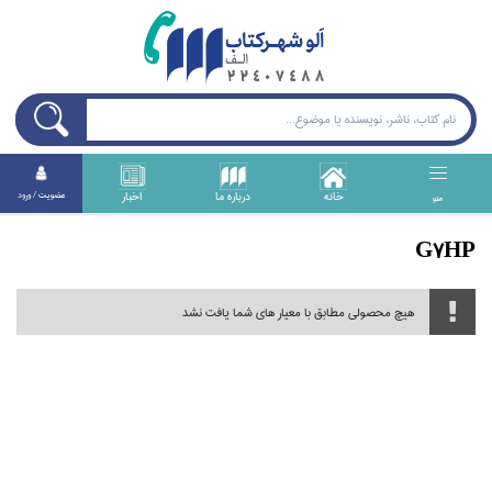
خانه
درباره ما
اخبار
عضويت / ورود
منو
G7HP
هیچ محصولی مطابق با معیار های شما یافت نشد