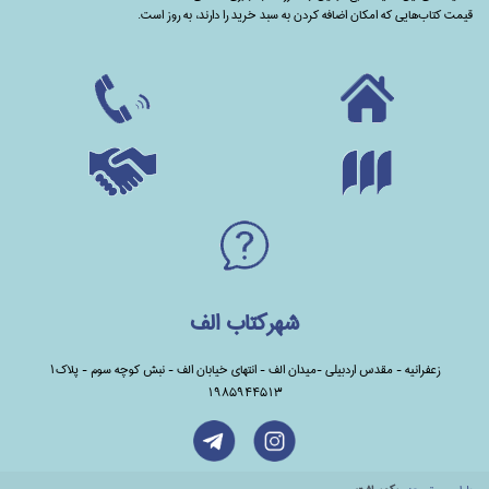
قیمت کتاب‌هایی که امکان اضافه کردن به سبد خرید را دارند،‌ به روز است.
شهرکتاب الف
زعفرانیه - مقدس اردبیلی -میدان الف - انتهای خیابان الف - نبش کوچه سوم - پلاک1
1985944513