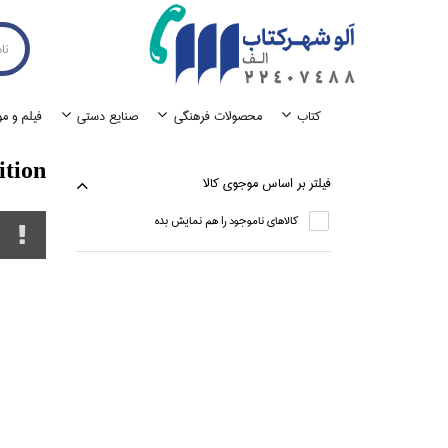
كتاب
محصولات فرهنگي
صنايع دستي
فيلم و م
ition
فيلتر بر اساس موجوي كالا
كالاهاي ناموجود را هم نمايش بده