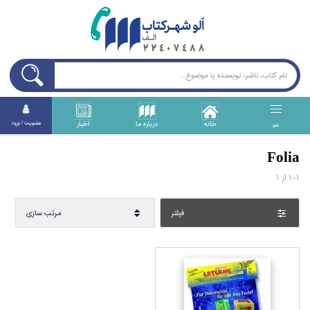
خانه
درباره ما
اخبار
عضويت / ورود
منو
Folia
1-1
از
1
فيلتر
مرتب سازي