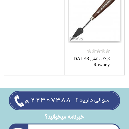
كاردك نقاشي DALER
Rowney...
خبرنامه ميخوانيد؟