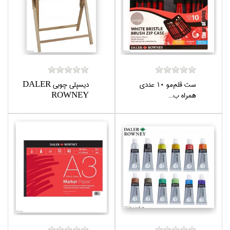
ست قلم‌مو 10 عددي
ديسپلي چوبي DALER
همراه ب...
ROWNEY