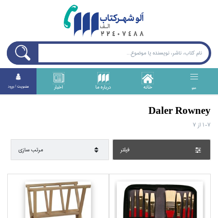
خانه
درباره ما
اخبار
عضويت / ورود
منو
Daler Rowney
1-7
از
7
فيلتر
مرتب سازي