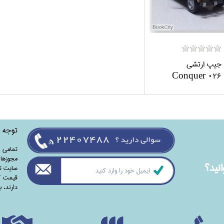
جيپ ارتشي
Conquer 026
توجه
تمامی‌ 
مجوزهای
نيد؟
سایت تا
قیمت کت
دارند،‌ 