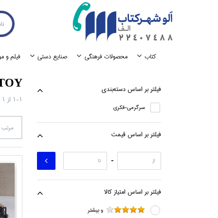
كتاب
محصولات فرهنگي
صنايع دستي
فيلم و م
TOY
فيلتر بر اساس دسته‌بندي
1-1
از
1
سرگرمي-فكري
مرتب س
فيلتر بر اساس قيمت
-
فيلتر بر اساس امتياز كالا
و بيشتر