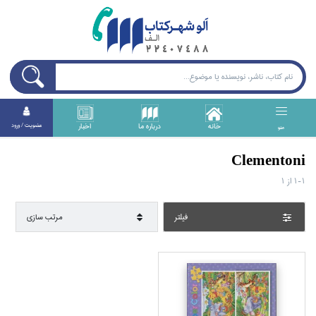
خانه
درباره ما
اخبار
عضويت / ورود
منو
Clementoni
1-1
از
1
فيلتر
مرتب سازي