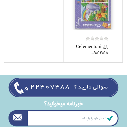
پازل Celementoni
9×12×18...
خبرنامه ميخوانيد؟