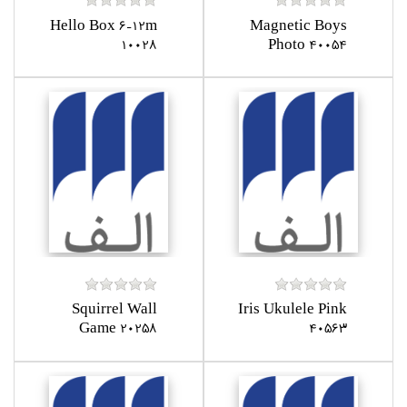
Hello Box 6-12m
Magnetic Boys
10028
Photo 40054
Squirrel Wall
Iris Ukulele Pink
Game 20258
40563