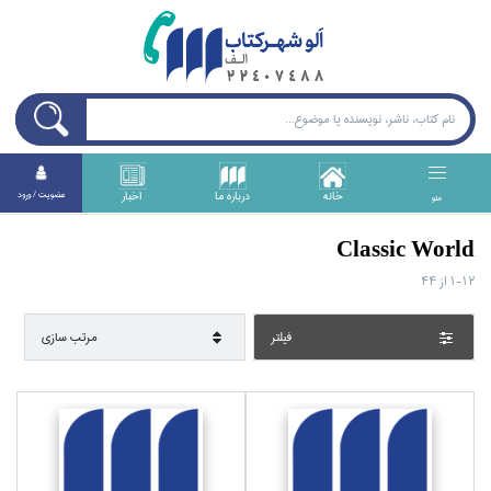
خانه
درباره ما
اخبار
عضويت / ورود
منو
Classic World
1-12
از
44
فيلتر
مرتب سازي