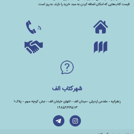
قیمت کتاب‌هایی که امکان اضافه کردن به سبد خرید را دارند،‌ به روز است.
شهرکتاب الف
زعفرانیه - مقدس اردبیلی -میدان الف - انتهای خیابان الف - نبش کوچه سوم - پلاک1
1985944513