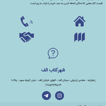
قیمت کتاب‌هایی که امکان اضافه کردن به سبد خرید را دارند،‌ به روز است.
شهرکتاب الف
زعفرانیه - مقدس اردبیلی -میدان الف - انتهای خیابان الف - نبش کوچه سوم - پلاک1
1985944513