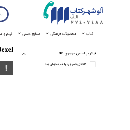
كتاب
محصولات فرهنگي
صنايع دستي
فيلم و م
Bexel (آتري
فيلتر بر اساس موجوي كالا
كالاهاي ناموجود را هم نمايش بده