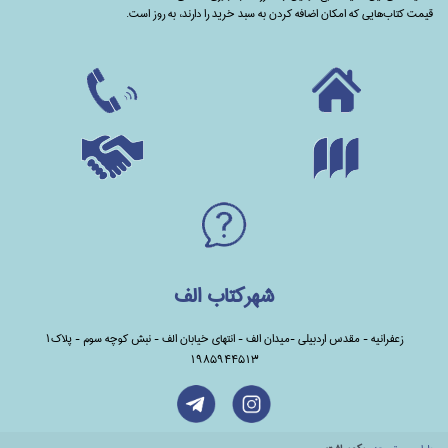
قیمت کتاب‌هایی که امکان اضافه کردن به سبد خرید را دارند،‌ به روز است.
شهرکتاب الف
زعفرانیه - مقدس اردبیلی -میدان الف - انتهای خیابان الف - نبش کوچه سوم - پلاک1
1985944513