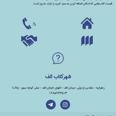
قیمت کتاب‌هایی که امکان اضافه کردن به سبد خرید را دارند،‌ به روز است.
شهرکتاب الف
زعفرانیه - مقدس اردبیلی -میدان الف - انتهای خیابان الف - نبش کوچه سوم - پلاک1
1985944513