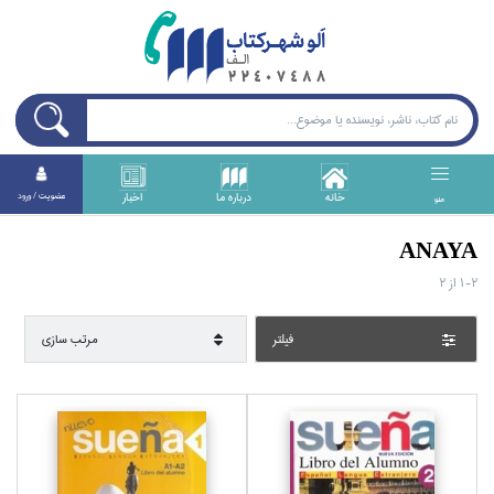
خانه
درباره ما
اخبار
عضويت / ورود
منو
ANAYA
1-2
از
2
فيلتر
مرتب سازي