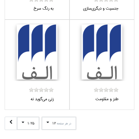
جنسيت و ديگري‌سازي
به رنگ سرخ
طنز و مقاومت
زني مي‌گويد نه
1
25
12
در هر صفحه
/