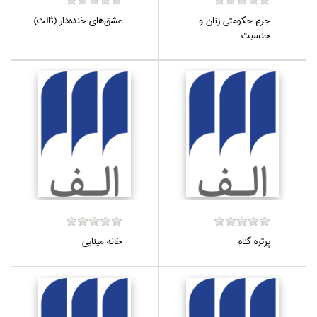
جرم حكومتي زنان و
عشق‌هاي خنده‌دار (ثالث)
جنسيت
پرتره گناه
خانه مينايي