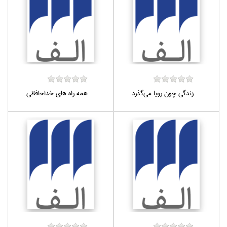
زندگي چون رويا مي‌گذرد
همه راه هاي خداحافظي