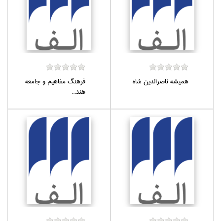
هميشه ناصرالدين شاه
فرهنگ مفاهيم و جامعه
هند...