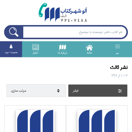
خانه
درباره ما
اخبار
عضويت / ورود
منو
نشر ثالث
1-12
از
297
فيلتر
مرتب سازي