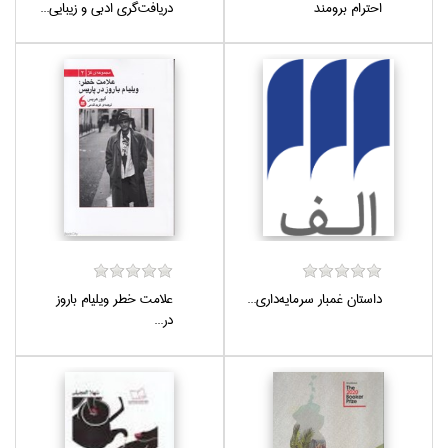
احترام برومند
دريافت‌گري ادبي و زيبايي‌...
داستان غمبار سرمايه‌داري...
علامت خطر ويليام باروز
در...