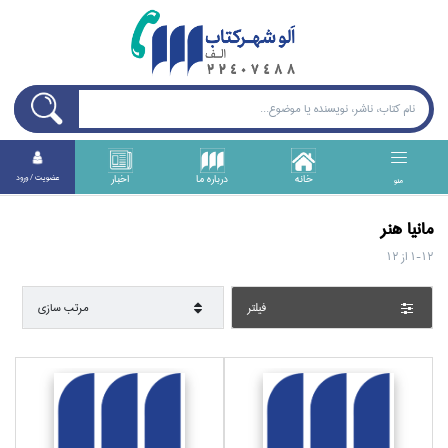
خانه
درباره ما
اخبار
عضويت / ورود
منو
مانيا هنر
1-12
از
12
فيلتر
مرتب سازي