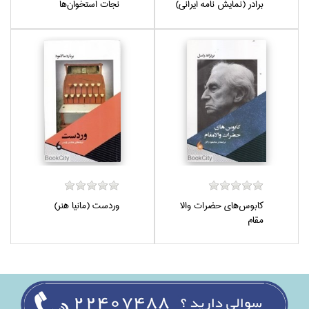
برادر (نمايش نامه ايراني)
نجات استخوان‌ها
كابوس‌هاي حضرات والا
وردست (مانيا هنر)
مقام