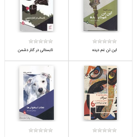
اين تن غم ديده
تابستاني در كنار دشمن