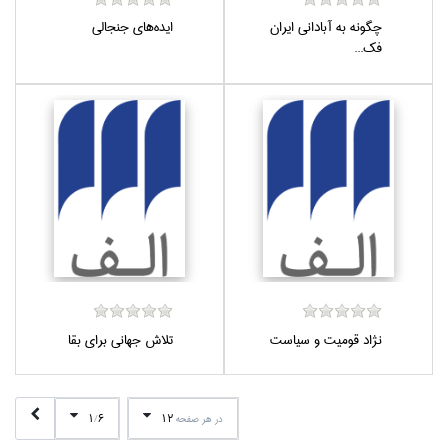
چگونه به آباداني ايران
ايده‌هاي جنجالي
فك...
نژاد قوميت و سياست
تلاش جهاني براي بقا
1
6
12
در هر صفحه
/