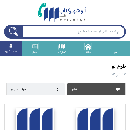
خانه
درباره ما
اخبار
عضويت / ورود
منو
طرح نو
1-12
از
63
فيلتر
مرتب سازي