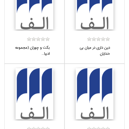
دين‌ داري در ميان بي
بكت و چوران (مجموعه
خدايان
ادبيا...