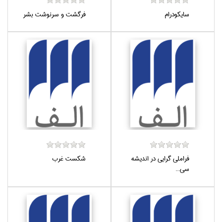
سايكودرام
فرگشت و سرنوشت بشر
فراملي گرايي در انديشه
شكست غرب
سي...