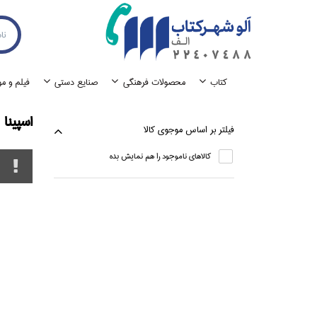
كتاب
محصولات فرهنگي
صنايع دستي
فيلم و م
اسپينا
فيلتر بر اساس موجوي كالا
كالاهاي ناموجود را هم نمايش بده