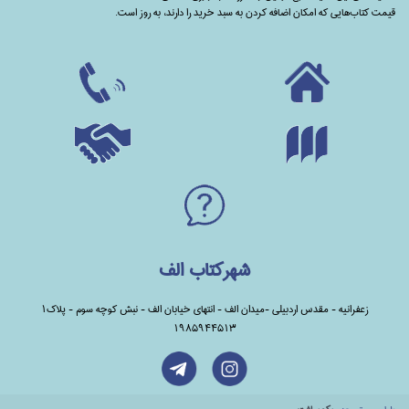
قیمت کتاب‌هایی که امکان اضافه کردن به سبد خرید را دارند،‌ به روز است.
شهرکتاب الف
زعفرانیه - مقدس اردبیلی -میدان الف - انتهای خیابان الف - نبش کوچه سوم - پلاک1
1985944513