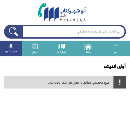
خانه
درباره ما
اخبار
عضويت / ورود
منو
آواي انديشه
هیچ محصولی مطابق با معیار های شما یافت نشد