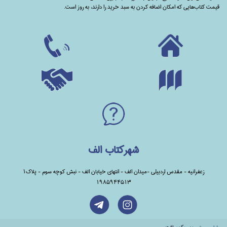
قیمت کتاب‌هایی که امکان اضافه کردن به سبد خرید را دارند،‌ به روز است.
شهرکتاب الف
زعفرانیه - مقدس اردبیلی -میدان الف - انتهای خیابان الف - نبش کوچه سوم - پلاک1
1985944513