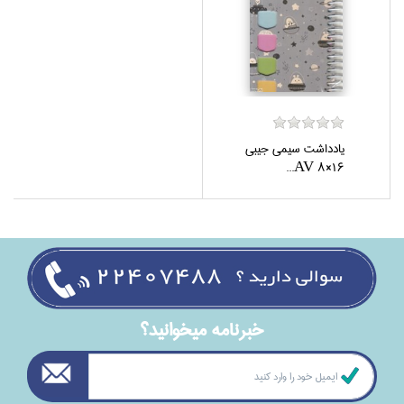
يادداشت سيمي جيبي
16×8 AV...
خبرنامه ميخوانيد؟