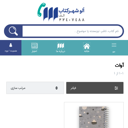
خانه
درباره ما
اخبار
عضويت / ورود
منو
آوات
1-1
از
1
فيلتر
مرتب سازي