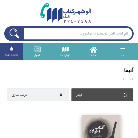
خانه
درباره ما
اخبار
عضويت / ورود
منو
آنيما
1-1
از
1
فيلتر
مرتب سازي