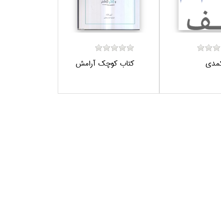
كمدي
كتاب كوچك آرامش