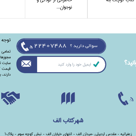
نوجوان...
توجه
تمامی‌ 
مجوزهای
نيد؟
سایت تا
قیمت کت
دارند،‌ 
شهرکتاب الف
زعفرانیه - مقدس اردبیلی -میدان الف - انتهای خیابان الف - نبش کوچه سوم - پلاک1