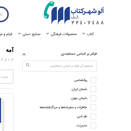
كتاب
محصولات فرهنگي
صنايع دستي
فيلم و م
آمه
فيلتر بر اساس دسته‌بندي
1-6
از
6
مرتب س
روانشناسي
داستان ايران
داستان جهان
خاطرات و سفرنامه‌ها و سرگذشتنامه‌ها
نقد ادبي
مديريت