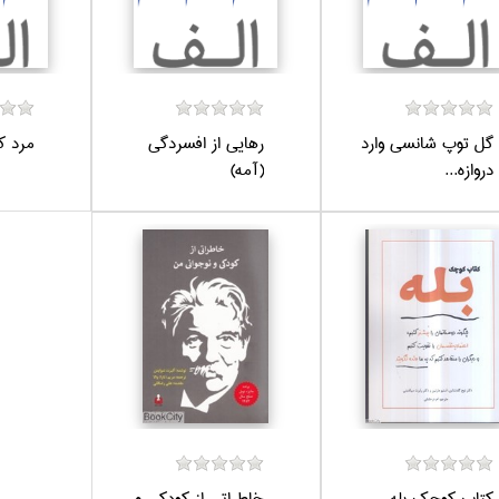
گل توپ شانسي وارد
رهايي از افسردگي
مرد 
دروازه...
(آمه)
كتاب كوچك بله
خاطراتي از كودكي و