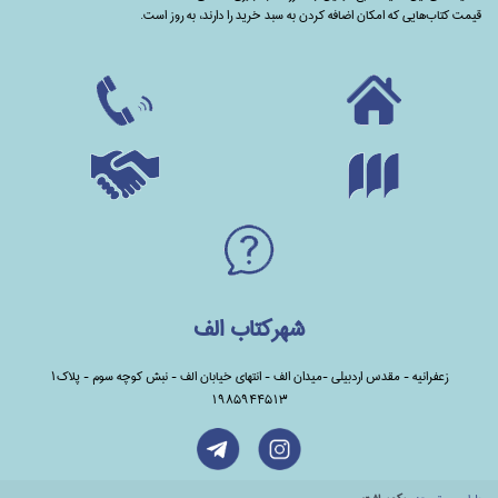
قیمت کتاب‌هایی که امکان اضافه کردن به سبد خرید را دارند،‌ به روز است.
شهرکتاب الف
زعفرانیه - مقدس اردبیلی -میدان الف - انتهای خیابان الف - نبش کوچه سوم - پلاک1
1985944513