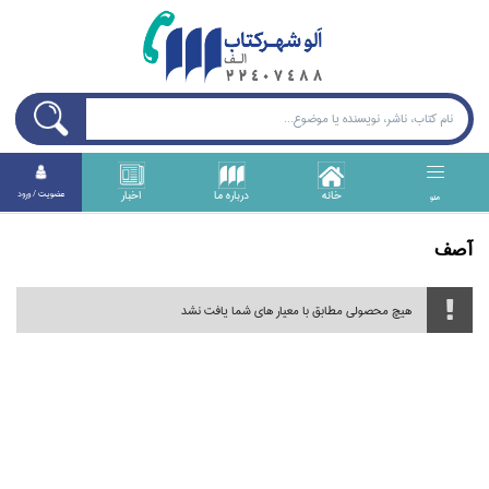
خانه
درباره ما
اخبار
عضويت / ورود
منو
آصف
هیچ محصولی مطابق با معیار های شما یافت نشد